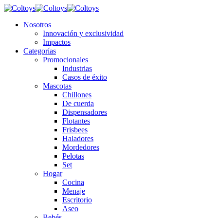
Nosotros
Innovación y exclusividad
Impactos
Categorías
Promocionales
Industrias
Casos de éxito
Mascotas
Chillones
De cuerda
Dispensadores
Flotantes
Frisbees
Haladores
Mordedores
Pelotas
Set
Hogar
Cocina
Menaje
Escritorio
Aseo
Bebés