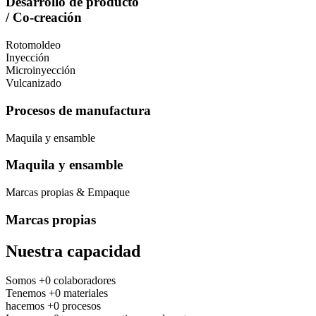
Desarrollo de producto
/ Co-creación
Rotomoldeo
Inyección
Microinyección
Vulcanizado
Procesos de manufactura
Maquila y ensamble
Maquila y ensamble
Marcas propias & Empaque
Marcas propias
Nuestra
capacidad
Somos
+
0
colaboradores
Tenemos
+
0
materiales
hacemos
+
0
procesos